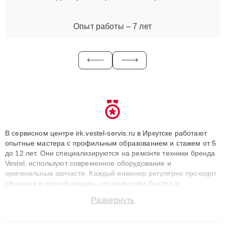
Опыт работы – 7 лет
В сервисном центре irk.vestel-servis.ru в Иркутске работают
опытные мастера с профильным образованием и стажем от 5
до 12 лет. Они специализируются на ремонте техники бренда
Vestel, используют современное оборудование и
оригинальные запчасти. Каждый инженер регулярно проходит
обучение и сертификацию, что позволяет быстро и
точноdiagnostikировать поломки и восстанавливать технику с
Развернуть
сохранением гарантии до 3 лет. Наши мастера решают
сложные случаи: от замены матриц и материнских плат до
ремонта после залития и восстановления данных. Благодаря