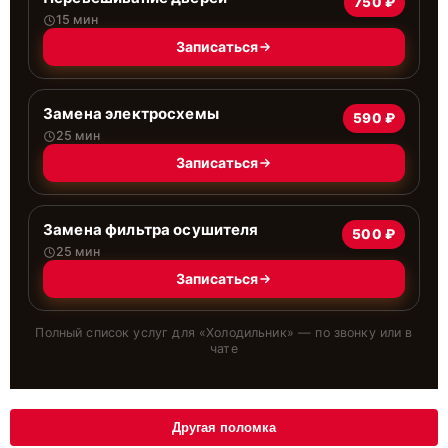
750 ₽
15 мин
Записаться
Замена электросхемы
590 ₽
25 мин
Записаться
Замена фильтра осушителя
500 ₽
25 мин
Записаться
Полный список услуг для «
Холодильник
» — по звонку или в
чате
Другая поломка