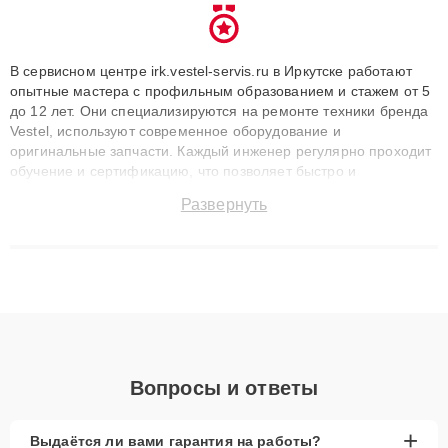
В сервисном центре irk.vestel-servis.ru в Иркутске работают
опытные мастера с профильным образованием и стажем от 5
до 12 лет. Они специализируются на ремонте техники бренда
Vestel, используют современное оборудование и
оригинальные запчасти. Каждый инженер регулярно проходит
обучение и сертификацию, что позволяет быстро и
точноdiagnostikировать поломки и восстанавливать технику с
Развернуть
сохранением гарантии до 3 лет. Наши мастера решают
сложные случаи: от замены матриц и материнских плат до
ремонта после залития и восстановления данных. Благодаря
высокой квалификации и ответственному подходу клиенты
получают быстрый, качественный ремонт и понятные
объяснения по результатам диагностики.
Вопросы и ответы
+
Выдаётся ли вами гарантия на работы?