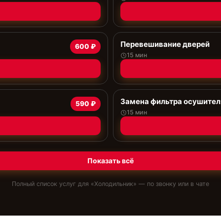
Перевешивание дверей
600 ₽
15 мин
Замена фильтра осушител
590 ₽
15 мин
Показать всё
Полный список услуг для «
Холодильник
» — по звонку или в чате