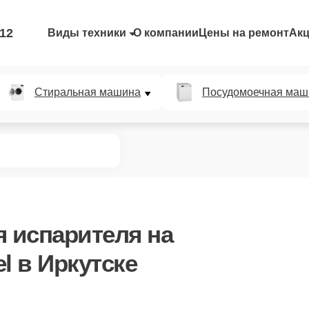
-12
Виды техники
О компании
Цены на ремонт
Ак
Стиральная машина
Посудомоечная маш
я испарителя
на
l в Иркутске