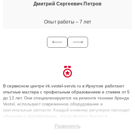
Дмитрий Сергеевич Петров
Опыт работы – 7 лет
В сервисном центре irk.vestel-servis.ru в Иркутске работают
опытные мастера с профильным образованием и стажем от 5
до 12 лет. Они специализируются на ремонте техники бренда
Vestel, используют современное оборудование и
оригинальные запчасти. Каждый инженер регулярно проходит
обучение и сертификацию, что позволяет быстро и
точноdiagnostikировать поломки и восстанавливать технику с
Развернуть
сохранением гарантии до 3 лет. Наши мастера решают
сложные случаи: от замены матриц и материнских плат до