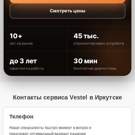
Смотреть цены
10+
45 тыс.
лет на рынке
отремонтировано устройств
до 3 лет
30 мин
гарантия на работы
бесплатная диагностика
Контакты сервиса Vestel в Иркутске
Телефон
Наши специалисты быстро вникнут в вопрос и
предложат оптимальный вариант решения