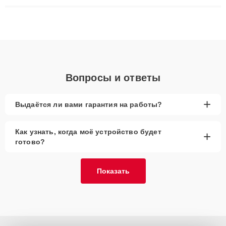
ремонта после залития и восстановления данных. Благодаря
высокой квалификации и ответственному подходу клиенты
получают быстрый, качественный ремонт и понятные
объяснения по результатам диагностики.
Вопросы и ответы
+
Выдаётся ли вами гарантия на работы?
Как узнать, когда моё устройство будет
+
готово?
Показать