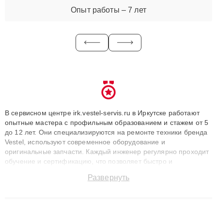
Опыт работы – 7 лет
В сервисном центре irk.vestel-servis.ru в Иркутске работают
опытные мастера с профильным образованием и стажем от 5
до 12 лет. Они специализируются на ремонте техники бренда
Vestel, используют современное оборудование и
оригинальные запчасти. Каждый инженер регулярно проходит
обучение и сертификацию, что позволяет быстро и
точноdiagnostikировать поломки и восстанавливать технику с
Развернуть
сохранением гарантии до 3 лет. Наши мастера решают
сложные случаи: от замены матриц и материнских плат до
ремонта после залития и восстановления данных. Благодаря
высокой квалификации и ответственному подходу клиенты