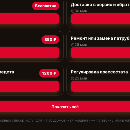
Доставка в сервис и обрат
Бесплатно
30 мин
Ремонт или замена патруб
850 ₽
25 мин
редств
Регулировка прессостата
1200 ₽
25 мин
Показать всё
олный список услуг для «
Посудомоечная машина
» — по звонку или в ча