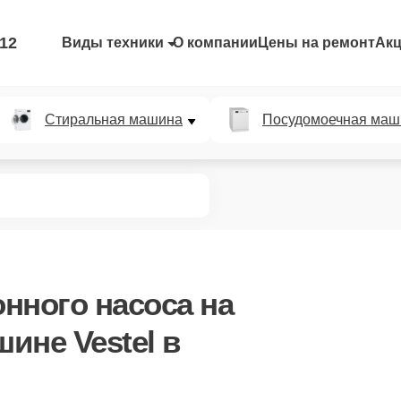
-12
Виды техники
О компании
Цены на ремонт
Ак
Стиральная машина
Посудомоечная маш
нного насоса
на
ине Vestel в