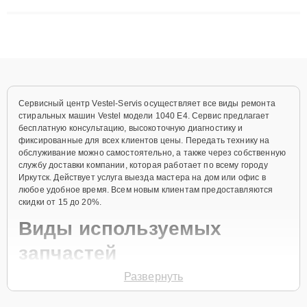
сложные случаи: от замены матриц и материнских плат до
ремонта после залития и восстановления данных. Благодаря
высокой квалификации и ответственному подходу клиенты
получают быстрый, качественный ремонт и понятные
объяснения по результатам диагностики.
Сервисный центр Vestel-Servis осуществляет все виды ремонта
стиральных машин Vestel модели 1040 E4. Сервис предлагает
бесплатную консультацию, высокоточную диагностику и
фиксированные для всех клиентов цены. Передать технику на
обслуживание можно самостоятельно, а также через собственную
службу доставки компании, которая работает по всему городу
Иркутск. Действует услуга выезда мастера на дом или офис в
любое удобное время. Всем новым клиентам предоставляются
скидки от 15 до 20%.
Виды используемых
запчастей
Развернуть
Для ремонта стиральной машины модели 1040 E4 предлагаются
как оригинальные комплектующие бренда Vestel, так и