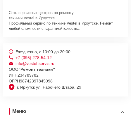
нужно просто оставить
Заявку на сайте
или позвонить телефону
горячей линии: +7 (395) 278-54-12. Наши специалисты оперативно
Сеть сервисных центров по ремонту
проконсультируют по всем необходимым вопросам, запишут на
техники Vestel в Иркутске.
диагностику, подскажут с вариантами курьерской доставки или
Профильный сервис по технике Vestel в Иркутске. Ремонт
оформят выезд мастера в удобное время и место.
любой сложности с гарантией качества.
Ежедневно, с 10:00 до 20:00
+7 (395) 278-54-12
info@vestel-servis.ru
ООО
“Ремонт техники”
ИНН
234789782
ОГРН
98742397845098
г. Иркутск ул. Рабочего Штаба, 29
Меню