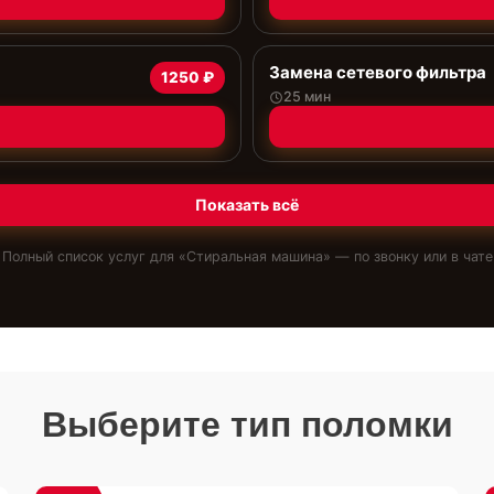
Замена сетевого фильтра
1250 ₽
25 мин
Показать всё
Полный список услуг для «
Стиральная машина
» — по звонку или в чате
Выберите тип поломки