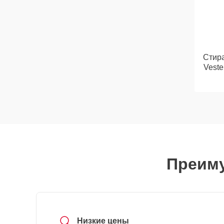
Стир
Vest
Преиму
Низкие цены