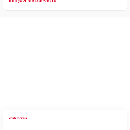
info@vestel-servis.ru
Vestelservis