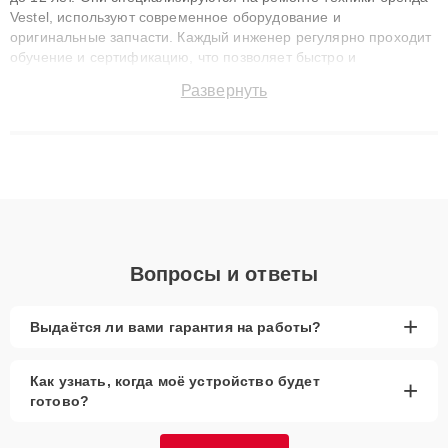
Vestel, используют современное оборудование и
оригинальные запчасти. Каждый инженер регулярно проходит
обучение и сертификацию, что позволяет быстро и
точноdiagnostikировать поломки и восстанавливать технику с
Развернуть
сохранением гарантии до 3 лет. Наши мастера решают
сложные случаи: от замены матриц и материнских плат до
ремонта после залития и восстановления данных. Благодаря
высокой квалификации и ответственному подходу клиенты
получают быстрый, качественный ремонт и понятные
объяснения по результатам диагностики.
Вопросы и ответы
+
Выдаётся ли вами гарантия на работы?
Как узнать, когда моё устройство будет
+
готово?