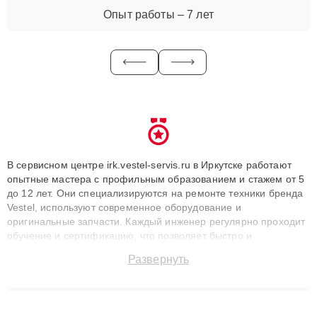
Опыт работы – 7 лет
В сервисном центре irk.vestel-servis.ru в Иркутске работают
опытные мастера с профильным образованием и стажем от 5
до 12 лет. Они специализируются на ремонте техники бренда
Vestel, используют современное оборудование и
оригинальные запчасти. Каждый инженер регулярно проходит
обучение и сертификацию, что позволяет быстро и
точноdiagnostikировать поломки и восстанавливать технику с
Развернуть
сохранением гарантии до 3 лет. Наши мастера решают
сложные случаи: от замены матриц и материнских плат до
ремонта после залития и восстановления данных. Благодаря
высокой квалификации и ответственному подходу клиенты