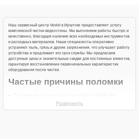
объяснения по результатам диагностики.
Наш сервисный центр Vestel в Иркутске предоставляет услугу
комплексной чистки видеостены. Мы выполняем работы быстро и
качественно, благодаря наличию всех необходимых инструментов
и расходных материалов. Наши специалисты оперативно
устраняют пыль, грязь и другие загрязнения, что улучшает работу
устройства и продлевает его срок службы. Мы предлагаем
доступные цены и значительные скидки для постоянных клиентов,
гарантируя восстановление первоначальных характеристик
оборудования после чистки.
Частые причины поломки
Скопление пыли и грязи внутри устройства.
Развернуть
Засорение системы охлаждения.
Нарушение работы из-за грязных контактов и
разъёмов.
Перегрев видеостены из-за отсутствия должной
чистки.