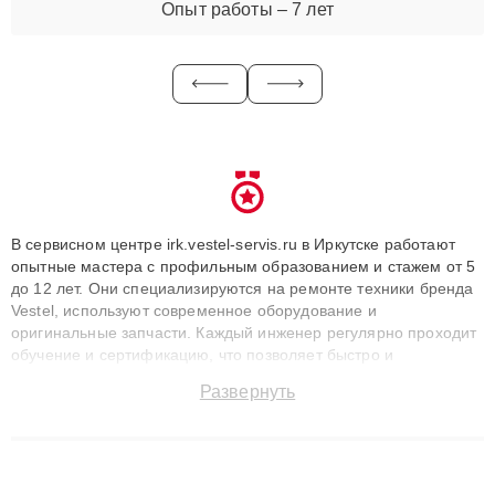
Опыт работы – 7 лет
В сервисном центре irk.vestel-servis.ru в Иркутске работают
опытные мастера с профильным образованием и стажем от 5
до 12 лет. Они специализируются на ремонте техники бренда
Vestel, используют современное оборудование и
оригинальные запчасти. Каждый инженер регулярно проходит
обучение и сертификацию, что позволяет быстро и
точноdiagnostikировать поломки и восстанавливать технику с
Развернуть
сохранением гарантии до 3 лет. Наши мастера решают
сложные случаи: от замены матриц и материнских плат до
ремонта после залития и восстановления данных. Благодаря
высокой квалификации и ответственному подходу клиенты
получают быстрый, качественный ремонт и понятные