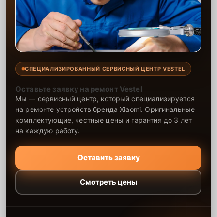
выполненных работ документально.
Сервисный центр гарантирует качественную комплексную чистку
видеостены. Опытные мастера быстро и эффективно устранят
загрязнения, что восстановит работу устройства и улучшит его
производительность. Мы используем современные методы и
инструменты, что гарантирует долгосрочную работу техники
после проведения работ. Все наши услуги предоставляются с
СПЕЦИАЛИЗИРОВАННЫЙ СЕРВИСНЫЙ ЦЕНТР VESTEL
гарантией, что даёт уверенность в надёжности оборудования.
Оставьте заявку на ремонт Vestel
Мы — сервисный центр, который специализируется
на ремонте устройств бренда Xiaomi. Оригинальные
комплектующие, честные цены и гарантия до 3 лет
на каждую работу.
Оставить заявку
Смотреть цены